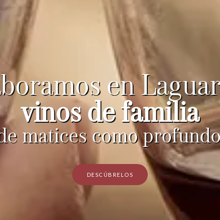
aboramos en Laguar
vinos de familia
 de matices como profundo
DESCÚBRELOS