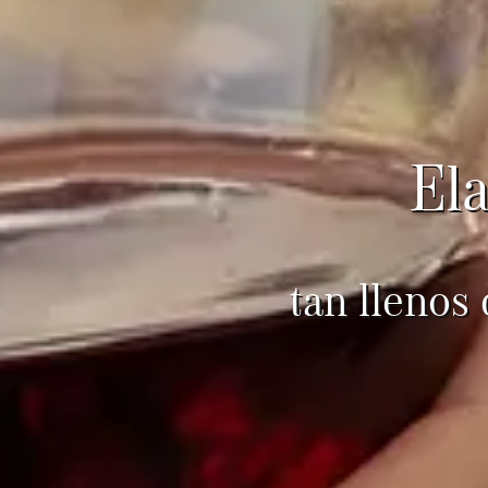
El
tan llenos