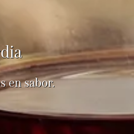
dia
s en sabor.